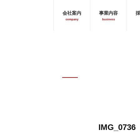
信和商会
会社案内
事業内容
company
business
お知らせ
news
IMG_0736