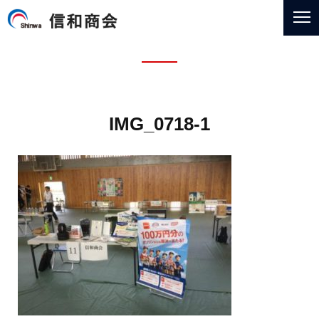
信和
me
お知らせ
news
IMG_0718-1